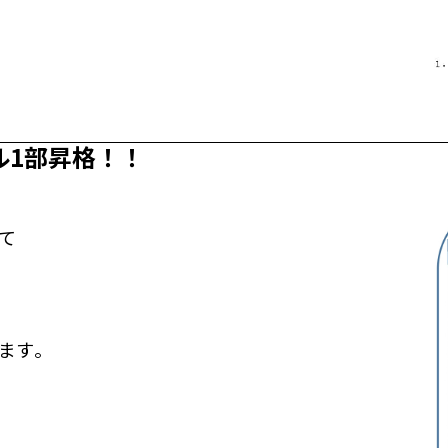
ル1部昇格！！
て
ます。