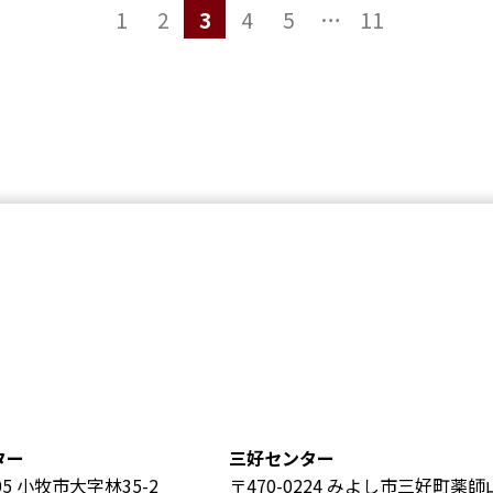
1
2
3
4
5
…
11
ター
三好センター
805 小牧市大字林35-2
〒470-0224 みよし市三好町薬師山